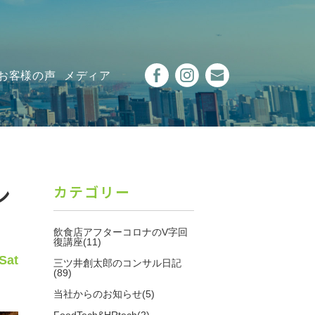
お客様の声
メディア
ン
カテゴリー
飲食店アフターコロナのV字回
復講座(11)
Sat
三ツ井創太郎のコンサル日記
(89)
当社からのお知らせ(5)