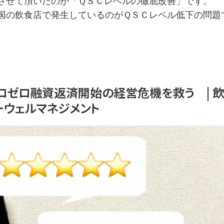
させて頂いたのが「ＱＳＣレベルの徹底改善」です。
国の飲食店で発生しているのがＱＳＣレベル低下の問題
ロゼロ融資返済開始の経営危機を救う | 
ーウェルマネジメント