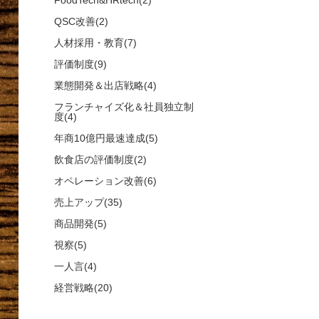
FoodTech&HRtech(2)
QSC改善(2)
人材採用・教育(7)
評価制度(9)
業態開発＆出店戦略(4)
フランチャイズ化＆社員独立制
度(4)
年商10億円最速達成(5)
飲食店の評価制度(2)
オペレーション改善(6)
売上アップ(35)
商品開発(5)
視察(5)
一人言(4)
経営戦略(20)