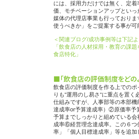
には、採用力だけでは無く、定着
価、モチベーションアップといっ
媒体の代理店事業も行っておりま
使うべきか」をご提案する事が可
＜関連ブログ/成功事例等は下記
「飲食店の人材採用・教育の課題
食店特化」
■「飲食店の評価制度をどの
飲食店の評価制度を作る上でのポ
りも”運用のし易さ”に重点を置
仕組みですが、人事部等の本部機
達成率or予算達成率）②原価率
予算までしっかりと組めている会
成率⑥経営理念達成率。この６つ
率」「個人目標達成率」等を追加