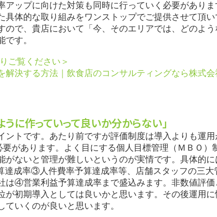
率アップに向けた対策も同時に行っていく必要がありま
た具体的な取り組みをワンストップでご提供させて頂い
すので、貴店において「今、そのエリアでは、どのよう
能です。
よりご覧ください＞
を解決する方法｜飲食店のコンサルティングなら株式会
ように作っていって良いか分からない」
イントです。あたり前ですが評価制度は導入よりも運用
く必要があります。よく目にする個人目標管理（ＭＢＯ）
能がないと管理が難しいというのが実情です。具体的に
予算達成率③人件費率予算達成率等、店舗スタッフの三大
社は④営業利益予算達成率まで盛込みます。非数値評価
位が初期導入としては良いかと思います。その後運用に
していくのが良いと思います。