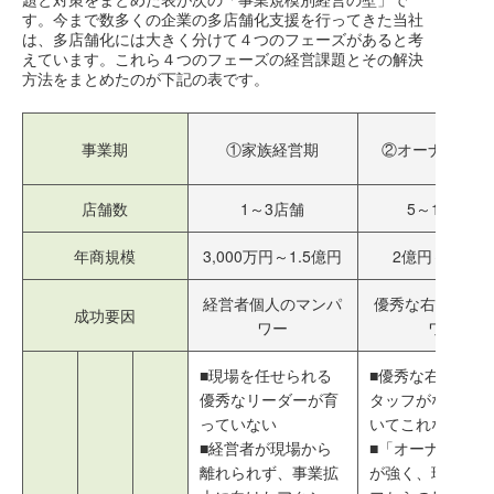
す。今まで数多くの企業の多店舗化支援を行ってきた当社
は、多店舗化には大きく分けて４つのフェーズがあると考
えています。これら４つのフェーズの経営課題とその解決
方法をまとめたのが下記の表です。
事業期
①家族経営期
②オーナー経営
店舗数
1～3店舗
5～10店舗
年商規模
3,000万円～1.5億円
2億円～６億円
経営者個人のマンパ
優秀な右腕のマ
成功要因
ワー
ワー
■現場を任せられる
■優秀な右腕以下
優秀なリーダーが育
タッフがなかなか
っていない
いてこれない
■経営者が現場から
■「オーナー企業
離れられず、事業拡
が強く、現場スタ