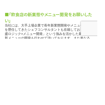
■「飲食店の新業態やメニュー開発をお願いした
い」
当社には、大手上場企業で長年新業態開発やメニュー開発
を歴任してきたシェフコンサルタントも在籍しており「繁
盛ロジック×メニュー開発」という強みを活かした新業態/
新メニューの開発も行わせて頂いております。また単なる
開発業務だけではなく、調理オペレーションや衛生管理シ
無料ノウハウ資料
無料メール相談
ステムの構築も行わせて頂く事が可能です。
＜関連ブログ/成功事例等は下記よりご覧ください＞
「飲食店の商品開発/業態開発成功事例集｜飲食店のコンサ
ルティングなら株式会社スリーウェルマネジメント｜飲食
店特化」
私達にはこうしたお悩みを解決できる飲食店コンサルティ
ング実績とノウハウがあります。
ご相談は無料ですので、お気軽にご相談下さいませ。