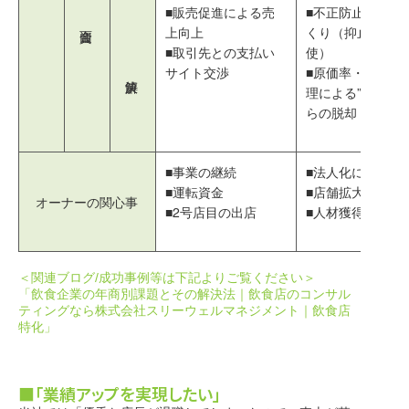
■販売促進による売
■不正防止の仕組
上向上
くり（抑止力の行
■取引先との支払い
使）
サイト交渉
■原価率・人件費
理による”丼勘定”
らの脱却
■事業の継続
■法人化に伴う節
■運転資金
■店舗拡大
オーナーの関心事
■2号店目の出店
■人材獲得
＜関連ブログ/成功事例等は下記よりご覧ください＞
「飲食企業の年商別課題とその解決法｜飲食店のコンサル
ティングなら株式会社スリーウェルマネジメント｜飲食店
特化」
■「業績アップを実現したい」