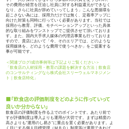
その費用が経営を圧迫し社員に対する利益還元ができなく
なり、さらに社員が辞めていってしまう」こんな悪循環を
起こさない為には、採用力だけでは無く、定着率アップに
向けた対策も同時に行っていく必要があります。当社では
採用から教育、評価、モチベーションアップといった具体
的な取り組みをワンストップでご提供させて頂いておりま
す。また、国内大手求人媒体の代理店事業も行っておりま
すので、貴店において「今、そのエリアでは、どのような
採用媒体を、どのような費用で使うべきか」をご提案する
事が可能です。
＜関連ブログ/成功事例等は下記よりご覧ください＞
「飲食店の人材採用・教育の課題を解決する方法｜飲食店
のコンサルティングなら株式会社スリーウェルマネジメン
ト｜飲食店特化」
■「飲食店の評価制度をどのように作っていって
良いか分からない」
飲食店の評価制度を作る上でのポイントです。あたり前で
すが評価制度は導入よりも運用が大切です。まずは精度の
高さよりも”運用のし易さ”に重点を置く必要があります。よ
く目にする個人目標管理（ＭＢＯ）制度等は運用できれば