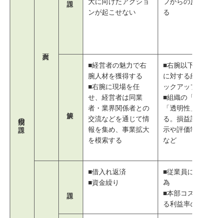
大に向けたアクショ
フからの反発が増
ンが起こせない
る
■経営者の魅力で右
■右腕以下のスタ
腕人材を獲得する
に対する経営者の
■右腕に現場を任
ックアップ体制
せ、経営者は同業
■組織の「公平性
者・業界関係者との
「透明性」を意識
規模別の課題
交流などを通じて情
る。損益計算書の
報を集め、事業拡大
示や評価制度の導
を模索する
など
■借入れ返済
■従業員による不
■資金繰り
為
■本部コスト増加
る利益率の低下