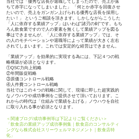
当社では「優秀な店長が退職してしまったので、売上が落
ちて赤字になってしまいました」 「何とか赤字を回復させ
たいので、売上をガンガン上げられる優秀な店長を採用し
たい！」 というご相談を頂きます。しかしながらこうした
「人に依存する業績アップ」はいわば“諸刃の剣”です。もち
ろん飲食業ですので人の要素を無くして業績アップを図る
事はできませんが、「人に依存する業績アップ」では、そ
の人のモチベーションや退職等によって業績が大きく左右
されてしまいます。これでは安定的な経営はできません。
「業績アップ」を効果的に実現する為には、下記４つの戦
略構築が必須となります。
①QSC力向上戦略
②年間販促戦略
③原価コントロール戦略
④人件費コントロール戦略
当社ではこの４つの戦略に関して、現場に即した超実践的
なノウハウや成功事例をご提供させて頂いております。こ
れからの時代は「仕組みで業績を上げる」ノウハウを自社
に取り入れる事が必須となります。
＜関連ブログ/成功事例等は下記よりご覧ください＞
「飲食店の業績アップ成功事例集｜飲食店のコンサルティ
ングなら株式会社スリーウェルマネジメント｜飲食店特
化」