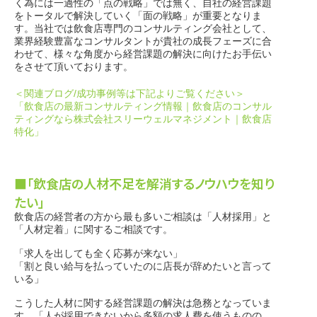
く為には一過性の「点の戦略」では無く、自社の経営課題
をトータルで解決していく「面の戦略」が重要となりま
す。当社では飲食店専門のコンサルティング会社として、
業界経験豊富なコンサルタントが貴社の成長フェーズに合
わせて、様々な角度から経営課題の解決に向けたお手伝い
をさせて頂いております。
＜関連ブログ/成功事例等は下記よりご覧ください＞
「飲食店の最新コンサルティング情報｜飲食店のコンサル
ティングなら株式会社スリーウェルマネジメント｜飲食店
特化」
■「飲食店の人材不足を解消するノウハウを知り
たい」
飲食店の経営者の方から最も多いご相談は「人材採用」と
「人材定着」に関するご相談です。
「求人を出しても全く応募が来ない」
「割と良い給与を払っていたのに店長が辞めたいと言って
いる」
こうした人材に関する経営課題の解決は急務となっていま
す。「人が採用できないから多額の求人費を使うものの、