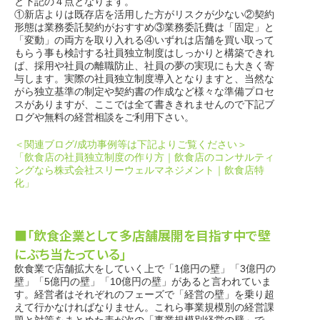
と下記の４点となります。
①新店よりは既存店を活用した方がリスクが少ない②契約
形態は業務委託契約がおすすめ③業務委託費は「固定」と
「変動」の両方を取り入れる④いずれは店舗を買い取って
もらう事も検討する社員独立制度はしっかりと構築できれ
ば、採用や社員の離職防止、社員の夢の実現にも大きく寄
与します。実際の社員独立制度導入となりますと、当然な
がら独立基準の制定や契約書の作成など様々な準備プロセ
スがありますが、ここでは全て書ききれませんので下記ブ
ログや無料の経営相談をご利用下さい。
＜関連ブログ/成功事例等は下記よりご覧ください＞
「飲食店の社員独立制度の作り方｜飲食店のコンサルティ
ングなら株式会社スリーウェルマネジメント｜飲食店特
化」
■「飲食企業として多店舗展開を目指す中で壁
にぶち当たっている」
飲食業で店舗拡大をしていく上で「1億円の壁」「3億円の
壁」「5億円の壁」「10億円の壁」があると言われていま
す。経営者はそれぞれのフェーズで「経営の壁」を乗り超
えて行かなければなりません。これら事業規模別の経営課
題と対策をまとめた表が次の「事業規模別経営の壁」で