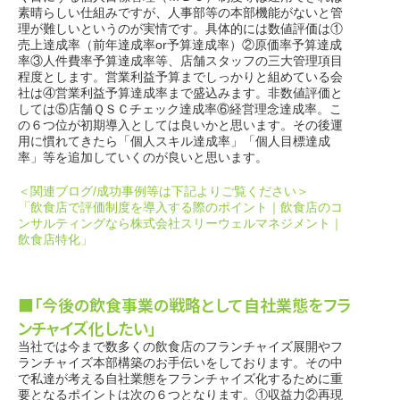
素晴らしい仕組みですが、人事部等の本部機能がないと管
理が難しいというのが実情です。具体的には数値評価は①
売上達成率（前年達成率or予算達成率）②原価率予算達成
率③人件費率予算達成率等、店舗スタッフの三大管理項目
程度とします。営業利益予算までしっかりと組めている会
社は④営業利益予算達成率まで盛込みます。非数値評価と
しては⑤店舗ＱＳＣチェック達成率⑥経営理念達成率。こ
の６つ位が初期導入としては良いかと思います。その後運
用に慣れてきたら「個人スキル達成率」「個人目標達成
率」等を追加していくのが良いと思います。
＜関連ブログ/成功事例等は下記よりご覧ください＞
「飲食店で評価制度を導入する際のポイント｜飲食店のコ
ンサルティングなら株式会社スリーウェルマネジメント｜
飲食店特化」
■「今後の飲食事業の戦略として自社業態をフラ
ンチャイズ化したい」
当社では今まで数多くの飲食店のフランチャイズ展開やフ
ランチャイズ本部構築のお手伝いをしております。その中
で私達が考える自社業態をフランチャイズ化するために重
要となるポイントは次の６つとなります。①収益力②再現