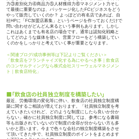
力③差別化力④商品力⑤人材獲得力⑥マネジメント力そし
て最後に重要なのは、パッケージ化したFCビジネスをどう
やって販売していくのか？ よっぽどの有名店であれば、自
社HPに「FC加盟店募集」というページを作っておくだけで
問い合わせがどんどん来るという事例もあります。しかし
これはあくまでも有名店の場合です。通常は認知化戦略と
してどのような媒体を使い、営業フローをどう構築してい
くのかをしっかりと考えていく事が重要となります。
＜関連ブログ/成功事例等は下記よりご覧ください＞
「飲食店をフランチャイズ化する為にやるべき事｜飲食店
のコンサルティングなら株式会社スリーウェルマネジメン
ト｜飲食店特化」
■「飲食店の社員独立制度を構築したい」
最近、労働環境の変化等に伴い、飲食店の社員独立制度構
築に関するご相談が増えております。「社員独立制度を考
えていきたいけれど、どのような制度にしたら良いか分か
らない」確かに社員独立制度に関しては、参考になる書籍
等も出版されていないので制度の全容が分からない方も多
いかと思います。今まで色々な会社の独立制度構築をさせ
て頂いてきた中で、社員独立制度のポイントをまとめます