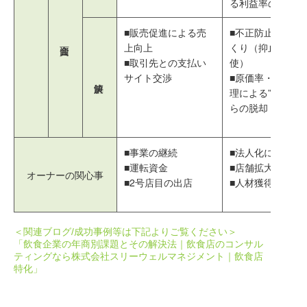
る利益率の低下
■販売促進による売
■不正防止の仕組
上向上
くり（抑止力の行
■取引先との支払い
使）
サイト交渉
■原価率・人件費
理による”丼勘定”
らの脱却
■事業の継続
■法人化に伴う節
■運転資金
■店舗拡大
オーナーの関心事
■2号店目の出店
■人材獲得
＜関連ブログ/成功事例等は下記よりご覧ください＞
「飲食企業の年商別課題とその解決法｜飲食店のコンサル
ティングなら株式会社スリーウェルマネジメント｜飲食店
特化」