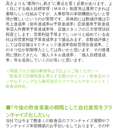
高さよりも”運用のし易さ”に重点を置く必要があります。よ
く目にする個人目標管理（ＭＢＯ）制度等は運用できれば
素晴らしい仕組みですが、人事部等の本部機能がないと管
理が難しいというのが実情です。具体的には数値評価は①
売上達成率（前年達成率or予算達成率）②原価率予算達成
率③人件費率予算達成率等、店舗スタッフの三大管理項目
程度とします。営業利益予算までしっかりと組めている会
社は④営業利益予算達成率まで盛込みます。非数値評価と
しては⑤店舗ＱＳＣチェック達成率⑥経営理念達成率。こ
の６つ位が初期導入としては良いかと思います。その後運
用に慣れてきたら「個人スキル達成率」「個人目標達成
率」等を追加していくのが良いと思います。
＜関連ブログ/成功事例等は下記よりご覧ください＞
「飲食店で評価制度を導入する際のポイント｜飲食店のコ
ンサルティングなら株式会社スリーウェルマネジメント｜
飲食店特化」
■「今後の飲食事業の戦略として自社業態をフラ
ンチャイズ化したい」
当社では今まで数多くの飲食店のフランチャイズ展開やフ
ランチャイズ本部構築のお手伝いをしております。その中