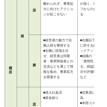
離れられず、事業拡
が強く、現場スタ
大に向けたアクショ
フからの反発が増
ンが起こせない
る
■経営者の魅力で右
■右腕以下のスタ
腕人材を獲得する
に対する経営者の
■右腕に現場を任
ックアップ体制
せ、経営者は同業
■組織の「公平性
者・業界関係者との
「透明性」を意識
規模別の課題
交流などを通じて情
る。損益計算書の
報を集め、事業拡大
示や評価制度の導
を模索する
など
■借入れ返済
■従業員による不
■資金繰り
為
■本部コスト増加