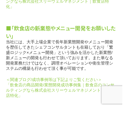
ングなら株式会社スリーウェルマネジメント｜飲食店特
化」
■「飲食店の新業態やメニュー開発をお願いした
い」
当社には、大手上場企業で長年新業態開発やメニュー開発
を歴任してきたシェフコンサルタントも在籍しており「繁
盛ロジック×メニュー開発」という強みを活かした新業態/
新メニューの開発も行わせて頂いております。また単なる
開発業務だけではなく、調理オペレーションや衛生管理シ
ステムの構築も行わせて頂く事が可能です。
＜関連ブログ/成功事例等は下記よりご覧ください＞
「飲食店の商品開発/業態開発成功事例集｜飲食店のコンサ
ルティングなら株式会社スリーウェルマネジメント｜飲食
店特化」
私達にはこうしたお悩みを解決できる飲食店コンサルティ
無料ノウハウ資料
無料メール相談
ング実績とノウハウがあります。
ご相談は無料ですので、お気軽にご相談下さいませ。