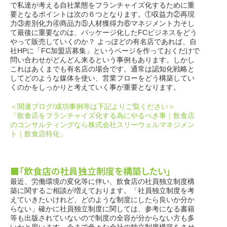
で私達が考える自社業態をフランチャイズ化するために重
要となるポイントは次の６つとなります。①収益力②再現
力③差別化力④商品力⑤人材獲得力⑥マネジメント力そし
て最後に重要なのは、パッケージ化したFCビジネスをどう
やって販売していくのか？ よっぽどの有名店であれば、自
社HPに「FC加盟店募集」というページを作っておくだけで
問い合わせがどんどん来るという事例もあります。しかし
これはあくまでも有名店の場合です。通常は認知化戦略と
してどのような媒体を使い、営業フローをどう構築してい
くのかをしっかりと考えていく事が重要となります。
＜関連ブログ/成功事例等は下記よりご覧ください＞
「飲食店をフランチャイズ化する為にやるべき事｜飲食店
のコンサルティングなら株式会社スリーウェルマネジメン
ト｜飲食店特化」
■「飲食店の社員独立制度を構築したい」
最近、労働環境の変化等に伴い、飲食店の社員独立制度構
築に関するご相談が増えております。「社員独立制度を考
えていきたいけれど、どのような制度にしたら良いか分か
らない」確かに社員独立制度に関しては、参考になる書籍
等も出版されていないので制度の全容が分からない方も多