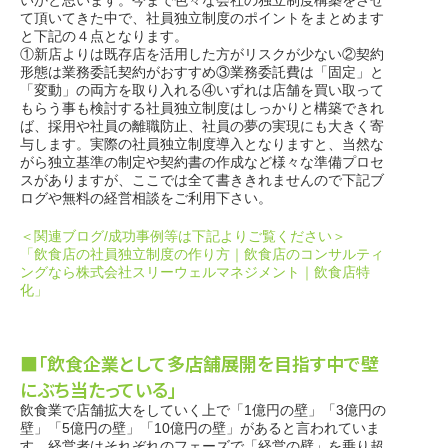
いかと思います。今まで色々な会社の独立制度構築をさせ
て頂いてきた中で、社員独立制度のポイントをまとめます
と下記の４点となります。
①新店よりは既存店を活用した方がリスクが少ない②契約
形態は業務委託契約がおすすめ③業務委託費は「固定」と
「変動」の両方を取り入れる④いずれは店舗を買い取って
もらう事も検討する社員独立制度はしっかりと構築できれ
ば、採用や社員の離職防止、社員の夢の実現にも大きく寄
与します。実際の社員独立制度導入となりますと、当然な
がら独立基準の制定や契約書の作成など様々な準備プロセ
スがありますが、ここでは全て書ききれませんので下記ブ
ログや無料の経営相談をご利用下さい。
＜関連ブログ/成功事例等は下記よりご覧ください＞
「飲食店の社員独立制度の作り方｜飲食店のコンサルティ
ングなら株式会社スリーウェルマネジメント｜飲食店特
化」
■「飲食企業として多店舗展開を目指す中で壁
にぶち当たっている」
飲食業で店舗拡大をしていく上で「1億円の壁」「3億円の
壁」「5億円の壁」「10億円の壁」があると言われていま
す。経営者はそれぞれのフェーズで「経営の壁」を乗り超