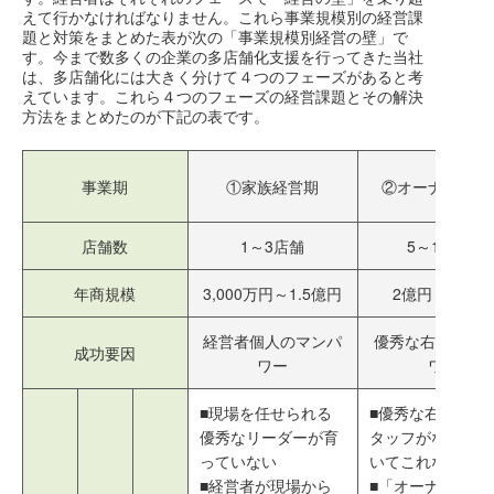
えて行かなければなりません。これら事業規模別の経営課
題と対策をまとめた表が次の「事業規模別経営の壁」で
す。今まで数多くの企業の多店舗化支援を行ってきた当社
は、多店舗化には大きく分けて４つのフェーズがあると考
えています。これら４つのフェーズの経営課題とその解決
方法をまとめたのが下記の表です。
事業期
①家族経営期
②オーナー経営
店舗数
1～3店舗
5～10店舗
年商規模
3,000万円～1.5億円
2億円～６億円
経営者個人のマンパ
優秀な右腕のマ
成功要因
ワー
ワー
■現場を任せられる
■優秀な右腕以下
優秀なリーダーが育
タッフがなかなか
っていない
いてこれない
■経営者が現場から
■「オーナー企業