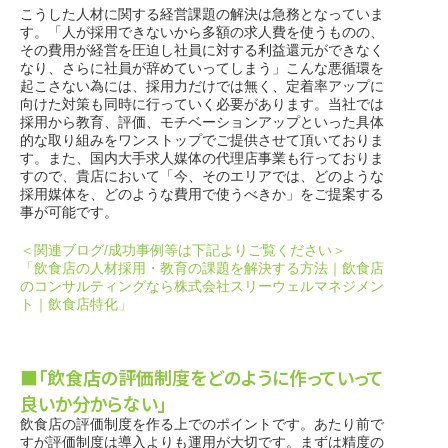
こうした人材に関する経営課題の解決は急務となっていま
す。「人が採用できないから多額の求人費を使うものの、
その費用が経営を圧迫し社員に対する利益還元ができなく
なり、さらに社員が辞めていってしまう」こんな悪循環を
起こさない為には、採用力だけでは無く、定着率アップに
向けた対策も同時に行っていく必要があります。当社では
採用から教育、評価、モチベーションアップといった具体
的な取り組みをワンストップでご提供させて頂いておりま
す。また、国内大手求人媒体の代理店事業も行っておりま
すので、貴店において「今、そのエリアでは、どのような
採用媒体を、どのような費用で使うべきか」をご提案する
事が可能です。
＜関連ブログ/成功事例等は下記よりご覧ください＞
「飲食店の人材採用・教育の課題を解決する方法｜飲食店
のコンサルティングなら株式会社スリーウェルマネジメン
ト｜飲食店特化」
■「飲食店の評価制度をどのように作っていって
良いか分からない」
飲食店の評価制度を作る上でのポイントです。あたり前で
すが評価制度は導入よりも運用が大切です。まずは精度の