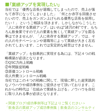
■「業績アップを実現したい」
当社では「優秀な店長が退職してしまったので、売上が落
ちて赤字になってしまいました」 「何とか赤字を回復させ
たいので、売上をガンガン上げられる優秀な店長を採用し
たい！」 というご相談を頂きます。しかしながらこうした
「人に依存する業績アップ」はいわば“諸刃の剣”です。もち
ろん飲食業ですので人の要素を無くして業績アップを図る
事はできませんが、「人に依存する業績アップ」では、そ
の人のモチベーションや退職等によって業績が大きく左右
されてしまいます。これでは安定的な経営はできません。
「業績アップ」を効果的に実現する為には、下記４つの戦
略構築が必須となります。
①QSC力向上戦略
②年間販促戦略
③原価コントロール戦略
④人件費コントロール戦略
当社ではこの４つの戦略に関して、現場に即した超実践的
なノウハウや成功事例をご提供させて頂いております。こ
れからの時代は「仕組みで業績を上げる」ノウハウを自社
に取り入れる事が必須となります。
＜関連ブログ/成功事例等は下記よりご覧ください＞
「飲食店の業績アップ成功事例集｜飲食店のコンサルティ