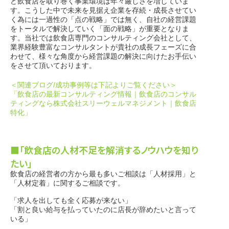
ど飲食店を取り巻く事業環境は年々厳しさを増していま
す。こうした中で未来を見据え企業を存続・成長させてい
く為には一過性の「点の戦略」では無く、自社の経営課題
をトータルで解決していく「面の戦略」が重要となりま
す。当社では飲食店専門のコンサルティング会社として、
業界経験豊富なコンサルタントが貴社の成長フェーズに合
わせて、様々な角度から経営課題の解決に向けたお手伝い
をさせて頂いております。
＜関連ブログ/成功事例等は下記よりご覧ください＞
「飲食店の最新コンサルティング情報｜飲食店のコンサル
ティングなら株式会社スリーウェルマネジメント｜飲食店
特化」
■「飲食店の人材不足を解消するノウハウを知り
たい」
飲食店の経営者の方から最も多いご相談は「人材採用」と
「人材定着」に関するご相談です。
「求人を出しても全く応募が来ない」
「割と良い給与を払っていたのに店長が辞めたいと言って
いる」